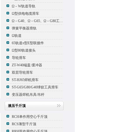
Ω－W轨道导轨
Ω型供电电缆滑车
Ω－G40、Ω－G65、Ω－G80工具滑车
弹簧平衡器滑轨
Ω轨道
65轨道π型E型联接件
Ω型80轨道接头
导轮滑车
ZT-W40端盖 缓冲器
双层导轮滑车
ST-HJ65焊机滑车
ST-G65/G80/G40球铰工具滑车
变压器焊机吊具/吊杆
液压千斤顶
RCH单作用空心千斤顶
RCS薄型千斤顶
RRH双作用空心千斤顶