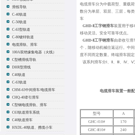
电缆滑车分为中载荷型、重载荷型
滑线导轨
数分为单层、双层、三层，每类
C-40轨道
车
C-50轨道
GHD-Ⅱ工字钢滑车
装置用于移
C-63型轨道
移动灵活。安全可靠等优点。
C-80镀锌轨道
GHD-Ⅱ工字钢滑车
由牵收引滑
电缆滑轨、滑车
个，随移动机械往返运行。中间
100A双绝缘集电器（火线）
度不同而定数量。终端滑车固定
C型槽滑线导轨
该系列滑车分Ⅰ、Ⅱ、Ⅲ、Ⅳ、Ⅴ
DHR型滑线
C40轨道
C-63轨道
CHM-63中间滑车/电缆滑车
电缆滑车装置一般配
CHQ-40牵引滑车
C型钢电缆滑轨、滑车
C63轨道滑车系统
型号
A
C40轨道滑车
GHC-Ⅰ10#
170
HXDL-40轨道、携缆小车
GHC-Ⅱ10#
240