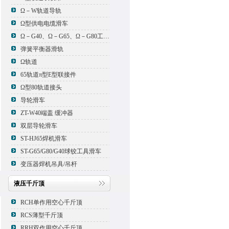
Ω－W轨道导轨
Ω型供电电缆滑车
Ω－G40、Ω－G65、Ω－G80工具滑车
弹簧平衡器滑轨
Ω轨道
65轨道π型E型联接件
Ω型80轨道接头
导轮滑车
ZT-W40端盖 缓冲器
双层导轮滑车
ST-HJ65焊机滑车
ST-G65/G80/G40球铰工具滑车
变压器焊机吊具/吊杆
液压千斤顶
RCH单作用空心千斤顶
RCS薄型千斤顶
RRH双作用空心千斤顶