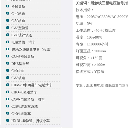
关键词：滑触线三相电压信号指
滑线导轨
技术指标：
C-40轨道
电压：220V/AC380V/AC 3000V/
C-50轨道
功率：5W
C-63型轨道
工作温度：-40-70摄氏度
C-80镀锌轨道
湿度：10%-90%
电缆滑轨、滑车
寿命：≥100000小时
100A双绝缘集电器（火线）
灯面直径：500mm
C型槽滑线导轨
可视角：>150度
DHR型滑线
可视距离：>100m
C40轨道
接线方式：Y接法
C-63轨道
CHM-63中间滑车/电缆滑车
专业：滑线 集电器 滑触线集电器 
CHQ-40牵引滑车
C型钢电缆滑轨、滑车
C63轨道滑车系统
C40轨道滑车
HXDL-40轨道、携缆小车