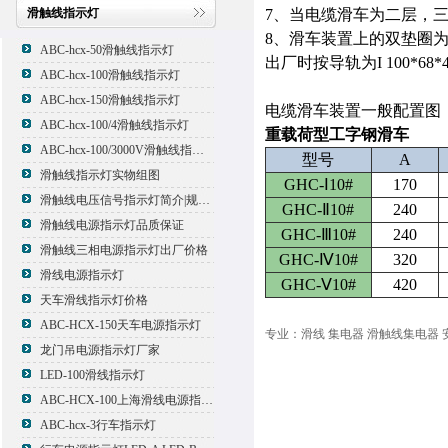
滑触线指示灯
7、当电缆滑车为二层，
8、滑车装置上的双垫圈
ABC-hcx-50滑触线指示灯
出厂时按导轨为I 100*68*4
ABC-hcx-100滑触线指示灯
ABC-hcx-150滑触线指示灯
电缆滑车装置一般配置图
ABC-hcx-100/4滑触线指示灯
重载荷型工字钢滑车
ABC-hcx-100/3000V滑触线指示灯
型号
A
滑触线指示灯实物组图
GHC-Ⅰ10#
170
滑触线电压信号指示灯简介|规格|型号
GHC-Ⅱ10#
240
滑触线电源指示灯品质保证
GHC-Ⅲ10#
240
滑触线三相电源指示灯出厂价格
GHC-Ⅳ10#
320
滑线电源指示灯
GHC-Ⅴ10#
420
天车滑线指示灯价格
ABC-HCX-150天车电源指示灯
专业：滑线 集电器 滑触线集电器 
龙门吊电源指示灯厂家
LED-100滑线指示灯
ABC-HCX-100上海滑线电源指示灯厂家
ABC-hcx-3行车指示灯