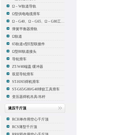
Ω－W轨道导轨
Ω型供电电缆滑车
Ω－G40、Ω－G65、Ω－G80工具滑车
弹簧平衡器滑轨
Ω轨道
65轨道π型E型联接件
Ω型80轨道接头
导轮滑车
ZT-W40端盖 缓冲器
双层导轮滑车
ST-HJ65焊机滑车
ST-G65/G80/G40球铰工具滑车
变压器焊机吊具/吊杆
液压千斤顶
RCH单作用空心千斤顶
RCS薄型千斤顶
RRH双作用空心千斤顶