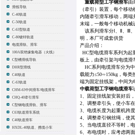
重载荷型工字钢滑车
由
滑线导轨
（牵引）装置，每个移动
C-40轨道
内随牵引滑车移动，两端
C-50轨道
末端，一般每个移动机械
C-63型轨道
该系列滑车分Ⅰ、Ⅱ、Ⅲ、
C-80镀锌轨道
明，本厂可成套供货
电缆滑轨、滑车
产品介绍：
100A双绝缘集电器（火线）
HC型电缆滑车系列为起
板上，由牵引架与电缆滑
C型槽滑线导轨
HC系列电缆滑车分为中载
DHR型滑线
载能力≤50∽150kg
C40轨道
端为固定挂线架，中间为
C-63轨道
中载荷型工字钢电缆滑车
CHM-63中间滑车/电缆滑车
1、固定挂线架安装好后
CHQ-40牵引滑车
2、调整牵引头，使小车
C型钢电缆滑轨、滑车
3、电缆长度为起重机跨度的
C63轨道滑车系统
4、调整牵引钢丝绳，使
C40轨道滑车
5、当电缆直径不等时，
HXDL-40轨道、携缆小车
6、布电缆时，应考虑两