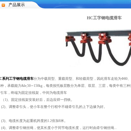
产品展示
HC工字钢电缆滑车
HC系列工字钢电缆滑车
分为中载荷型、重载荷型、和轻载荷型，因此滑车走轮为Ф80、Ф
，承载能力&le;50∽150kg，每类按托板层数分为单层、双层、三层，每类中有三
引车，终端为固定挂线架，中间为电缆滑车
（1)、固定挂线架安装好后，后边应焊一挡铁。
(2)、调整牵引头，使小车在整个行程中不碰牵引孔的上下边缘为好。
3)、电缆长度为起重机跨度的1.2倍加8米。
(4)、调整牵引钢丝绳，使其长度小于同节电缆长度，运行时由牵引钢丝绳...