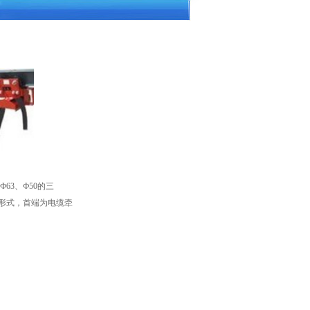
63、Ф50的三
种形式，首端为电缆牵