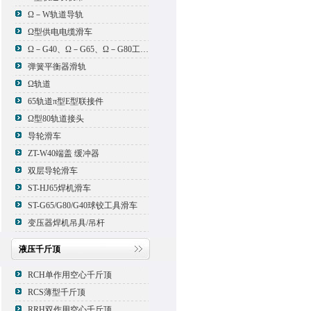
Ω－W轨道导轨
Ω型供电电缆滑车
Ω－G40、Ω－G65、Ω－G80工具滑车
弹簧平衡器滑轨
Ω轨道
65轨道π型E型联接件
Ω型80轨道接头
导轮滑车
ZT-W40端盖 缓冲器
双层导轮滑车
ST-HJ65焊机滑车
ST-G65/G80/G40球铰工具滑车
变压器焊机吊具/吊杆
液压千斤顶
RCH单作用空心千斤顶
RCS薄型千斤顶
RRH双作用空心千斤顶