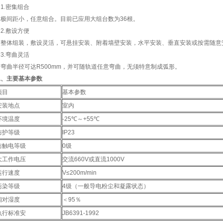
1.密集组合
极间距小，任意组合。目前已应用大组台数为36根。
2.敷设方便
整体组装，敷设灵活，可悬挂安装、附着墙壁安装，水平安装、垂直安装或按需随意
3.弯曲灵活
弯曲半径可达R500mm，并可随轨道任意弯曲，无须特意制成弧形。
二、主要基本参数
项目
基本参数
安装地点
室内
环境温度
-25℃～+55℃
防护等级
IP23
防触电等级
0级
大工作电压
交流660V或直流1000V
运行速度
V≤200m/min
污染等级
4级（一般导电粉尘和凝露状态）
相对湿度
＜95％
执行标准安
JB6391-1992