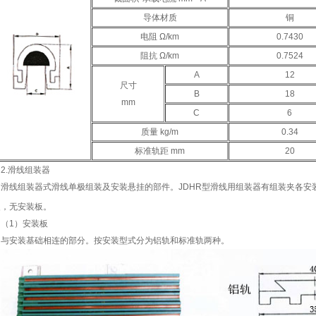
导体材质
铜
电阻 Ω/km
0.7430
阻抗 Ω/km
0.7524
A
12
尺寸
B
18
mm
C
6
质量 kg/m
0.34
标准轨距 mm
20
2.滑线组装器
滑线组装器式滑线单极组装及安装悬挂的部件。JDHR型滑线用组装器有组装夹各安装
夹，无安装板。
（1）安装板
与安装基础相连的部分。按安装型式分为铝轨和标准轨两种。