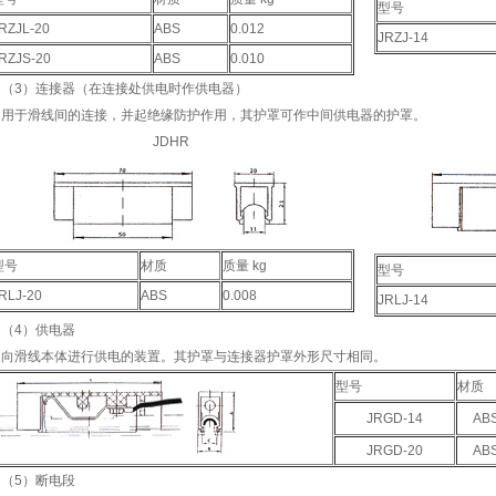
型号
RZJL-20
ABS
0.012
JRZJ-14
RZJS-20
ABS
0.010
（3）连接器（在连接处供电时作供电器）
用于滑线间的连接，并起绝缘防护作用，其护罩可作中间供电器的护罩。
JDHR
型号
材质
质量 kg
型号
RLJ-20
ABS
0.008
JRLJ-14
（4）供电器
向滑线本体进行供电的装置。其护罩与连接器护罩外形尺寸相同。
型号
材质
JRGD-14
AB
JRGD-20
AB
（5）断电段