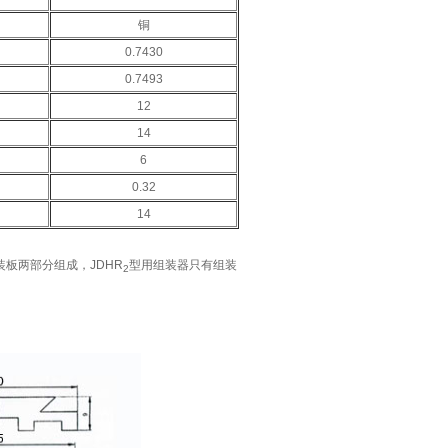
铜
0.7430
0.7493
12
14
6
0.32
14
板两部分组成，JDHR
型用组装器只有组装
2