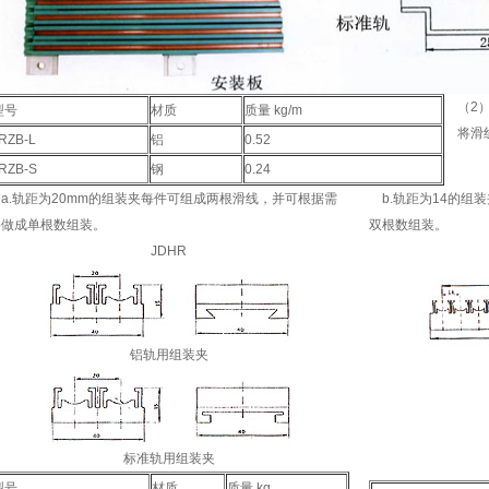
（2）
型号
材质
质量 kg/m
将滑线
RZB-L
铝
0.52
RZB-S
钢
0.24
a.轨距为20mm的组装夹每件可组成两根滑线，并可根据需
b.轨距为14的组
要做成单根数组装。
双根数组装。
JDHR
铝轨用组装夹
标准轨用组装夹
型号
材质
质量 kg