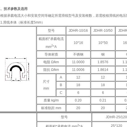
三、技术参数及选用
根据承载电流大小和安装空间等确定所需滑线型号及安装根数，若需校核滑线的电压
1.滑线本体（标准长度5mm）
型号
JDHR-10/16
JDHR-10/50
JDHR
截面积*承载电流
10*16
10*50
16
2
mm
*A
导体材质
不锈钢
铜
电阻 Ω/km
11.0000
1.8576
1.
阻抗 Ω/km
11.0006
1.8614
1.
A
12
12
尺寸
B
18
18
mm
C
6
6
质量 kg/m
0.20
0.21
0
标准轨距 mm
20
20
型号
JDHR-25/120
2
25*120
截面积*承载电流 mm
*A