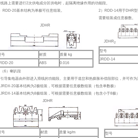
线路上需要进行2次供电或分区供电时，起隔离绝缘作用的功能段。
）RDD-20基本结构为单极可任意组装。
2）RDD-14用于DH
需要组装成任意极数。
JDHR
JDHR
2
型号
型号
材质
质量 kg
JRDD-14
RDD-20
ABS
0.016
（6）喇叭段
引导集电器由外部进入滑线的功能段。主要用于道岔和热膨胀补偿段部位，并可作为
JRDX-20基本结构为2极组装，可根据需要任意极数组装（包含单数极）
JRDX-14基本结构为8极组装，可根据需要任意极数组装（包含小于8极）
JDHR
型号
材质
质量 kg/m
型号