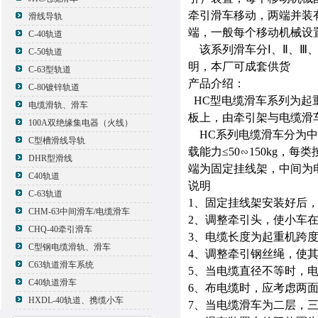
牵引滑车移动，两端并装
滑线导轨
端，一般每个移动机械设
C-40轨道
该系列滑车分Ⅰ、Ⅱ、Ⅲ、
C-50轨道
明，本厂可成套供货
C-63型轨道
产品介绍：
C-80镀锌轨道
HC型电缆滑车系列为起
电缆滑轨、滑车
板上，由牵引架与电缆滑
100A双绝缘集电器（火线）
HC系列电缆滑车分为中载
C型槽滑线导轨
载能力≤50∽150kg
DHR型滑线
端为固定挂线架，中间为
C40轨道
说明
C-63轨道
1、固定挂线架安装好后
CHM-63中间滑车/电缆滑车
2、调整牵引头，使小车
CHQ-40牵引滑车
3、电缆长度为起重机跨度的
C型钢电缆滑轨、滑车
4、调整牵引钢丝绳，使
C63轨道滑车系统
5、当电缆直径不等时，
C40轨道滑车
6、布电缆时，应考虑两
HXDL-40轨道、携缆小车
7、当电缆滑车为二层，