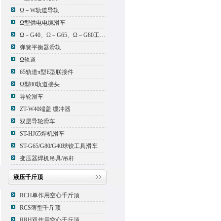
Ω－W轨道导轨
Ω型供电电缆滑车
Ω－G40、Ω－G65、Ω－G80工具滑车
弹簧平衡器滑轨
Ω轨道
65轨道π型E型联接件
Ω型80轨道接头
导轮滑车
ZT-W40端盖 缓冲器
双层导轮滑车
ST-HJ65焊机滑车
ST-G65/G80/G40球铰工具滑车
变压器焊机吊具/吊杆
液压千斤顶
RCH单作用空心千斤顶
RCS薄型千斤顶
RRH双作用空心千斤顶