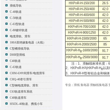
HXPnR-H-150/200
26.5
滑线导轨
HXPnR-H-250/400
42.0
C-40轨道
HXPnR-H-400/600
42.0
C-50轨道
HXPnR-H-500/800
42.0
C-63型轨道
HXPnR-H-700/1000
42.0
C-80镀锌轨道
HXPnR-H-900/1250
42.0
电缆滑轨、滑车
HXPnR-H-1500/2000
65
100A双绝缘集电器（火线）
HXPnR-H-2000/2500
85
C型槽滑线导轨
HXPnR-H
-1600/2000
91.7
B
DHR型滑线
HXPnR-H
-2500/3000
91.7
B
C40轨道
注：1、滑触线标准长度：6
C-63轨道
2、HXPnR-H与HXPnR-H
以及H
B
3、HXPnR-H型有铝合金和铜体
CHM-63中间滑车/电缆滑车
CHQ-40牵引滑车
专业：滑线 集电器 滑触线集电器 
C型钢电缆滑轨、滑车
C63轨道滑车系统
C40轨道滑车
HXDL-40轨道、携缆小车