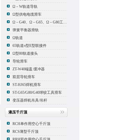
Ω－W轨道导轨
Ω型供电电缆滑车
Ω－G40、Ω－G65、Ω－G80工具滑车
弹簧平衡器滑轨
Ω轨道
65轨道π型E型联接件
Ω型80轨道接头
导轮滑车
ZT-W40端盖 缓冲器
双层导轮滑车
ST-HJ65焊机滑车
ST-G65/G80/G40球铰工具滑车
变压器焊机吊具/吊杆
液压千斤顶
RCH单作用空心千斤顶
RCS薄型千斤顶
RRH双作用空心千斤顶