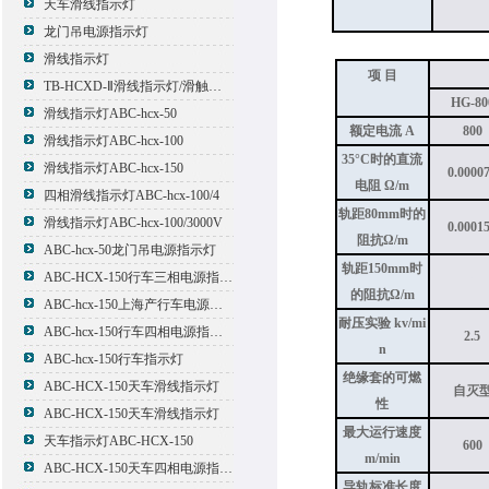
天车滑线指示灯
龙门吊电源指示灯
滑线指示灯
项 目
TB-HCXD-Ⅱ滑线指示灯/滑触线指示灯
HG-80
滑线指示灯ABC-hcx-50
额定电流 A
800
滑线指示灯ABC-hcx-100
35°C时的直流
滑线指示灯ABC-hcx-150
0.0000
电阻 Ω/m
四相滑线指示灯ABC-hcx-100/4
轨距80mm时的
滑线指示灯ABC-hcx-100/3000V
0.0001
阻抗Ω/m
ABC-hcx-50龙门吊电源指示灯
轨距150mm时
ABC-HCX-150行车三相电源指示灯
1
的阻抗Ω/m
ABC-hcx-150上海产行车电源指示灯
耐压实验 kv/mi
ABC-hcx-150行车四相电源指示灯
2.5
n
ABC-hcx-150行车指示灯
绝缘套的可燃
ABC-HCX-150天车滑线指示灯
自灭
性
ABC-HCX-150天车滑线指示灯
最大运行速度
天车指示灯ABC-HCX-150
600
m/min
ABC-HCX-150天车四相电源指示灯
导轨标准长度