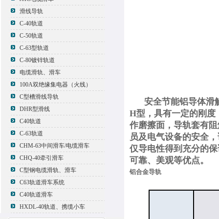
滑线导轨
C-40轨道
C-50轨道
C-63型轨道
C-80镀锌轨道
电缆滑轨、滑车
100A双绝缘集电器（火线）
安全节能
C型槽滑线导轨
安全节能铝导体滑触
DHR型滑线
H型，具有一定的刚度
C40轨道
作磨擦面，导轨套有阻
C-63轨道
员及电气设备的安全，
CHM-63中间滑车/电缆滑车
仅导电性得到充分的保
CHQ-40牵引滑车
可靠、美观等优点。
C型钢电缆滑轨、滑车
铝合金导轨
C63轨道滑车系统
C40轨道滑车
HXDL-40轨道、携缆小车