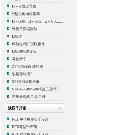
Ω－W轨道导轨
Ω型供电电缆滑车
Ω－G40、Ω－G65、Ω－G80工具滑车
弹簧平衡器滑轨
Ω轨道
65轨道π型E型联接件
Ω型80轨道接头
导轮滑车
ZT-W40端盖 缓冲器
双层导轮滑车
ST-HJ65焊机滑车
ST-G65/G80/G40球铰工具滑车
变压器焊机吊具/吊杆
液压千斤顶
RCH单作用空心千斤顶
RCS薄型千斤顶
RRH双作用空心千斤顶