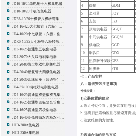
JD16-16/25单电刷十六极集电器
4
端帽
GDM
JD10-10/20十极管集电器
5
牵引器
FQY
JDR8-10/20十极管八极转弯集电器
6
支架
FZJ
JD4-16/425大七极管（六极）集电器
7
顶端供电器
GGQT
JD4-10/20小七极管（六极）集电器
8
中间供电器
GGQM
JDR6-16/25大七极管六极转弯集电器
9
供电段
GGD
JD5-16/25普通型五极集电器
10
喇叭口
GDX
JD4-30/70大头双电刷集电器
11
热膨胀补偿段
GPZ
JD4-20/80防尘型双电刷集电器
12
同步器
FTB
JD4-20/40铝复管大四极集电器
七：产品实样
JD4-20/30四线插座（普通管）集电器
八：滑线安装注意事项
JD4-35/100铜框双电刷集电器
滑线安装：
JD4-16/25普通型双盖板双孔集电器
1)安装位置的确定
JD4-16/25普通型四极复合管集电器
a. 靠近传动位置，并安装在用电
JD4-16/25普通型四极集电器
b. 远离尉烈震动区且尽量避开膏
JD4-16/40高低脚白双盖板双孔集电器
c. 注意维修的方便性。
HJD-200A集电器
HJD-250A集电器
2)选择合适的悬吊方式