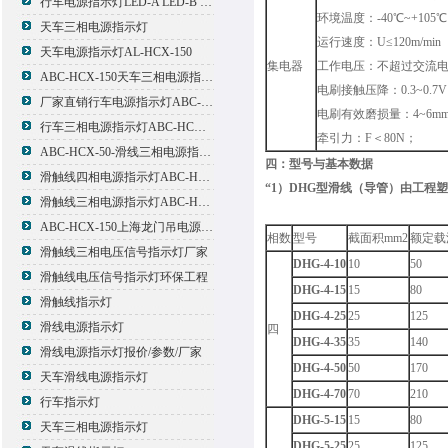
行车电源指示灯LED-A LED-B LED-C
环境温度：-40℃~+105℃
天车三相电源指示灯
运行速度：U≤120m/min
天车电源指示灯AL-HCX-150
集电器
工作电压：不超过交流电66
ABC-HCX-150天车三相电源指示灯出厂价格
电刷接触压降：0.3~0.7V
厂家直销行车电源指示灯ABC-HCX-150
电刷有效磨损量：4~6m
行车三相电源指示灯ABC-HCX-150
牵引力：F＜80N；
ABC-HCX-50-滑线三相电源指示灯厂家
四：型号与基本数据
滑触线四相电源指示灯ABC-HCX-100/4
“1）DHG型滑线（导管）由工
滑触线三相电源指示灯ABC-HCX-100
ABC-HCX-150上海龙门吊电源指示灯
相数
型号
截面积mm2
额定载
滑触线三相电压信号指示灯厂家
DHG-4-10
10
50
滑触线电压信号指示灯环保工程
DHG-4-15
15
80
滑触线指示灯
DHG-4-25
25
125
滑线电源指示灯
四
DHG-4-35
35
140
滑线电源指示灯报价/参数/厂家
DHG-4-50
50
170
天车滑线电源指示灯
DHG-4-70
70
210
行车指示灯
DHG-5-15
15
80
天车三相电源指示灯
DHG-5-25
25
125