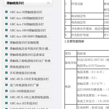
滑触线指示灯
5
环境试验
耐低
耐湿
ABC-hcx-50滑触线指示灯
6
电动稳定性
50倍
ABC-hcx-100滑触线指示灯
7
电热稳定性
2倍
ABC-hcx-150滑触线指示灯
8
冲击耐化学腐蚀、稳定性
耐
ABC-hcx-100/4滑触线指示灯
9
外壳防护等级
IP1
ABC-hcx-100/3000V滑触线指示灯
2.主要性能指标
滑触线指示灯实物组图
滑触线电压信号指示灯简介|规格|型号
类别
指标值
滑触线电源指示灯品质保证
符合GB3952-3957-
滑触线三相电源指示灯出厂价格
输电导轨
电阻率ρ≤0.017Ωmm/m
滑线电源指示灯
电阻系数：0.1~0.35；
天车滑线指示灯价格
摩擦系数：0.2；
ABC-HCX-150天车电源指示灯
接触压降：0.3~0.7V；
龙门吊电源指示灯厂家
电刷
运行2000KM磨损量：＜0
LED-100滑线指示灯
电刷有效磨损：4~6mm
ABC-HCX-100上海滑线电源指示灯厂家
有效工作压力：1.8~203N
ABC-hcx-3行车指示灯
主体材料：粉末冶金（