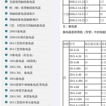
无接缝滑触线集电器
DHGJ-12-25
25
125
刚（钢）体滑触线集电器
DHGJ-14-10
10
50
滑触线集电器碳刷片
十四
DHGJ-14-15
15
80
滑触线集电器触靴/靴片
DHGJ-14-25
25
125
C型、M型排式滑触线集电器
五：集电器
2000A集电器
集电器是将滑线（导管）中的电能通
2000A外调式集电器
68A C型双杆集电器
相数
型号
额定载流量A
质量
80A C型用集电器
JD-4-16
16
0.2
10集电器（铝合金）
JDA-4-16
16
0.2
100A集电器（铜滑线）
JD-4-40
40
0.4
200A 360。 集电器
JD-4-40S
40
0.4
500A 360。 集电器
JDA-4-40
40
0.6
四
500A集电器
JDA-4-40S
40
1.6
500A喷塑不锈钢集电器/受电器
JD-4-60
60
0.6
500A单臂式集电器
JDA-4-60
60
0.7
200A 360。单臂集电器
JD-4-150S
150
1.6
60A C型双杆单头集电器
JDA-4-150S
150
1.6