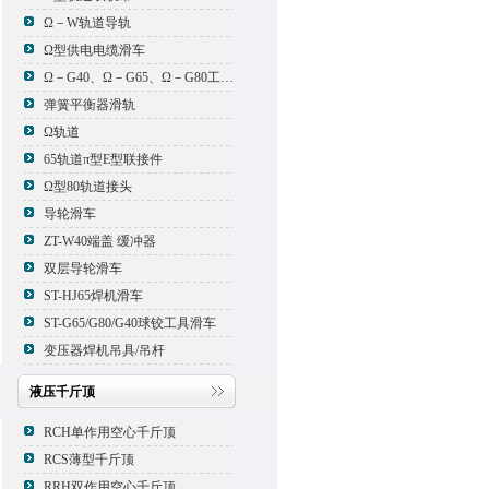
Ω－W轨道导轨
Ω型供电电缆滑车
Ω－G40、Ω－G65、Ω－G80工具滑车
弹簧平衡器滑轨
Ω轨道
65轨道π型E型联接件
Ω型80轨道接头
导轮滑车
ZT-W40端盖 缓冲器
双层导轮滑车
ST-HJ65焊机滑车
ST-G65/G80/G40球铰工具滑车
变压器焊机吊具/吊杆
液压千斤顶
RCH单作用空心千斤顶
RCS薄型千斤顶
RRH双作用空心千斤顶