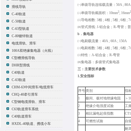
㈠单级导轨连续载流量：50A ; 80A ; 125A ;
滑线导轨
2
㈡单级导轨截面积：10mm
; 16mm
C-40轨道
㈢导电相数: 3相 ; 4相 ; 5相 ; 6相 ; 7相
C-50轨道
㈣管式滑线: J-铝合金；R-弯管；
C-63型轨道
b．集电器
C-80镀锌轨道
㈠电刷载流量：40A ; 60A ; 150A
电缆滑轨、滑车
㈡电刷相数: 3相 ; 4相 ; 5相 ; 6相 ; 7相
100A双绝缘集电器（火线）
㈢特性：A-铝合金；R-弯管
C型槽滑线导轨
㈣集电器：多级管式集电器
DHR型滑线
三：主要技术参数
C40轨道
1.安全指标
C-63轨道
CHM-63中间滑车/电缆滑车
序号
类别
指
CHQ-40牵引滑车
1
极间、极对地绝缘电阻
＞1
C型钢电缆滑轨、滑车
2
绝缘介电强度试验
工频
C63轨道滑车系统
3
相比漏电起痕指数
CT
C40轨道滑车
4
可燃性试验
自
HXDL-40轨道、携缆小车
耐高