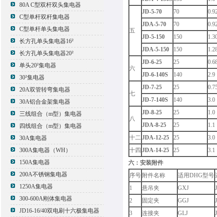
80A C型双杆双头集电器
JD-5-70
70
0.9
C型单杆双杆集电器
JDA-5-70
70
0.9
C型单杆单头集电器
五
JD-5-150
150
1.3
长方孔单头集电器16²
JDA-5-150
150
1.2
长方孔单头集电器20²
JD-6-25
25
0.6
单头20²集电器
六
JD-6-140S
140
2.9
30²集电器
JD-7-25
25
0.7
20A双管转弯集电器
七
JD-7-140S
140
3.0
30A铝合金架集电器
JD-8-25
25
1.0
三线组合（m型）集电器
八
JDA-8-25
25
1.1
四线组合（m型）集电器
十二
JDA-12-25
25
3.0
30A集电器
300A集电器（WH）
十四
JDA-14-25
25
3.1
150A集电器
六：安装附件
200A不锈钢集电器
序号
附件名称
适用DHG型号
1250A集电器
1
悬吊夹
GXJ
300-600A刚体集电器
2
固定夹
GGJ
JD16-16/40双电刷十六极集电器
3
连接夹
GLJ