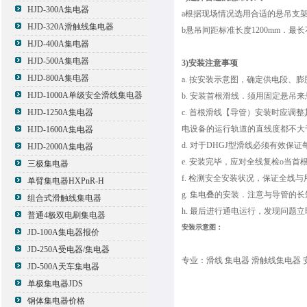
HJD-300A集电器
a根据现场情况选用合适的悬吊支
HJD-320A滑触线集电器
b悬吊间距标准长度1200mm．最长不
HJD-400A集电器
HJD-500A集电器
3)安装注意事项
HJD-800A集电器
a. 按安装示意图，确定供电段、
HJD-1000A单级安全滑线集电器
b. 安装首根滑线．须用固定悬吊
HJD-1250A集电器
c. 首根滑线【导管）安装时应调整
电设备的运行轨道的直线度都不大于1.
HJD-1600A集电器
d. 对于DHGJ型滑线必须有效保
HJD-2000A集电器
e. 安装完毕，应对全线复检o当
三极集电器
f. 检测安全安装状况，保证全线
单臂集电器HXPnR-H
g. 集电叠的安装．注意与导管的
组合式滑触线集电器
h. 最后进行通电运行，发现问题
普通4极双电刷集电器
安装示意图：
JD-100A集电器报价
JD-250A受电器/集电器
专业：滑线 集电器 滑触线集电器 
JD-500A天车集电器
单极集电器JDS
钢体集电器价格