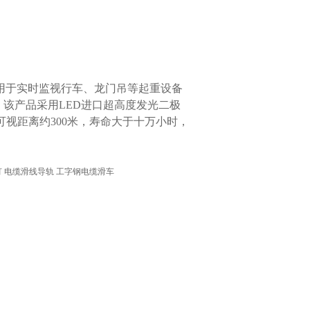
是专门用于实时监视行车、龙门吊等起重设备
该产品采用LED进口超高度发光二极
视距离约300米，寿命大于十万小时，
灯 电缆滑线导轨 工字钢电缆滑车