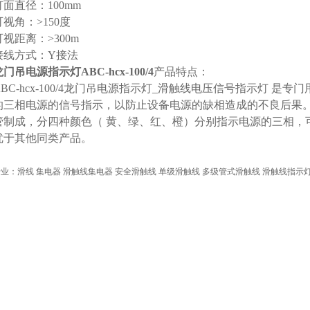
灯面直径：100mm
可视角：>150度
可视距离：>300m
接线方式：Y接法
龙门吊电源指示灯ABC-hcx-100/4
产品特点：
ABC-hcx-100/4龙门吊电源指示灯_滑触线电压信号指示灯 
的三相电源的信号指示，以防止设备电源的缺相造成的不良后果。
管制成，分四种颜色（ 黄、绿、红、橙）分别指示电源的三相，可
优于其他同类产品。
业：滑线 集电器 滑触线集电器 安全滑触线 单级滑触线 多级管式滑触线 滑触线指示