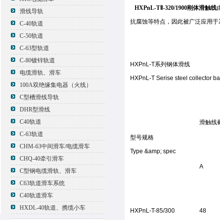
HXPnL-TⅡ-320/1900刚体滑触线
滑线导轨
抗腐蚀等特点，因此被广泛应用于
C-40轨道
C-50轨道
C-63型轨道
C-80镀锌轨道
HXPnL-T系列钢体滑线
电缆滑轨、滑车
HXPnL-T Serise steel collector ba
100A双绝缘集电器（火线）
C型槽滑线导轨
DHR型滑线
C40轨道
滑触线截
C-63轨道
型号规格
CHM-63中间滑车/电缆滑车
Type &amp; spec
CHQ-40牵引滑车
A
C型钢电缆滑轨、滑车
C63轨道滑车系统
C40轨道滑车
HXDL-40轨道、携缆小车
HXPnL-T-85/300
48