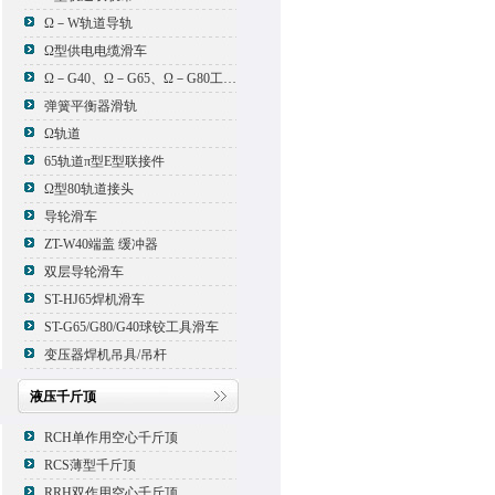
Ω－W轨道导轨
Ω型供电电缆滑车
Ω－G40、Ω－G65、Ω－G80工具滑车
弹簧平衡器滑轨
Ω轨道
65轨道π型E型联接件
Ω型80轨道接头
导轮滑车
ZT-W40端盖 缓冲器
双层导轮滑车
ST-HJ65焊机滑车
ST-G65/G80/G40球铰工具滑车
变压器焊机吊具/吊杆
液压千斤顶
RCH单作用空心千斤顶
RCS薄型千斤顶
RRH双作用空心千斤顶