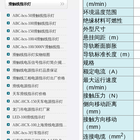
（m/min）
滑触线指示灯
环境温度范围
ABC-hcx-50滑触线指示灯
绝缘材料可燃性
ABC-hcx-100滑触线指示灯
外型尺寸
ABC-hcx-150滑触线指示灯
悬挂间距（m）
ABC-hcx-100/4滑触线指示灯
导轨断面膨胀
ABC-hcx-100/3000V滑触线指示灯
导轨标准长度（m）
滑触线指示灯实物组图
规格
滑触线电压信号指示灯简介|规格|型号
滑触线电源指示灯品质保证
额定电流（A）
滑触线三相电源指示灯出厂价格
最大运行速度
滑线电源指示灯
（m/min）
天车滑线指示灯价格
接触压力（N）
ABC-HCX-150天车电源指示灯
侧向移动距离
龙门吊电源指示灯厂家
（mm）
LED-100滑线指示灯
接触方向移动
ABC-HCX-100上海滑线电源指示灯厂家
（mm）
ABC-hcx-3行车指示灯
2
连接电缆（mm
）