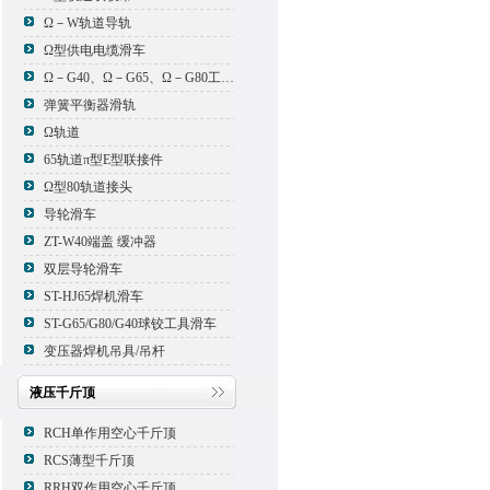
Ω－W轨道导轨
Ω型供电电缆滑车
Ω－G40、Ω－G65、Ω－G80工具滑车
弹簧平衡器滑轨
Ω轨道
65轨道π型E型联接件
Ω型80轨道接头
导轮滑车
ZT-W40端盖 缓冲器
双层导轮滑车
ST-HJ65焊机滑车
ST-G65/G80/G40球铰工具滑车
变压器焊机吊具/吊杆
液压千斤顶
RCH单作用空心千斤顶
RCS薄型千斤顶
RRH双作用空心千斤顶