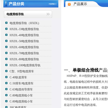
产品展示
电缆滑线导轨
电缆滑线导轨（HXDL)
HXDL-33电缆滑线导轨
HXDL-40电缆滑线导轨
HXDL-50电缆滑线导轨
HXDL-60电缆滑线导轨
HXDL-70电缆滑线导轨
HXDL-80电缆滑线导轨
HXDL-100电缆滑线导轨
一、
单极组合滑线
产品
C型、H型电缆滑车
HXPnP、R-H型防护安全滑触
C-40轨道滑车
线，电能在输电过程中的损耗大大
C-50滑车/电缆滑车
上以能提高整体刚性和强度。但是
C-63电缆传导滑车
此处按规定的工艺程序嵌装耐磨性
C-80电缆滑线小车
与铝型材的紧密结合，从导入铝型
C-80电缆滑线小车
在运行过程中电流的连续。
JHC电缆滑车