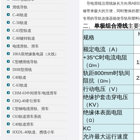
导电滑线沿滑线纵长方向用ABS
滑线导轨
修带来极大的方便，同时整体的塑
C-40轨道
专用的导轨连接器能使导轨和塑料
C-50轨道
二、
单极组合滑线
主要
C-63型轨道
规格
C-80镀锌轨道
电缆滑轨、滑车
额定电流（A）
100A双绝缘集电器（火线）
+35°C时电流电阻
1
C型槽滑线导轨
（
）
Ω/m
DHR型滑线
轨距800mm时轨间
2
C40轨道
阻抗（
）
Ω/m
C-63轨道
行动电压（V）
CHM-63中间滑车/电缆滑车
绝缘护套击穿电压
CHQ-40牵引滑车
（KV）
C型钢电缆滑轨、滑车
绝缘体表面电阻
C63轨道滑车系统
（
）
Ω
C40轨道滑车
KC
HXDL-40轨道、携缆小车
允许最大运行速度