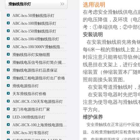
选用说明
滑触线指示灯
在考虑安全滑触线供电点
ABC-hcx-50滑触线指示灯
的电压降值，及环境（电
ABC-hcx-100滑触线指示灯
考：①单端供电；②中部供
ABC-hcx-150滑触线指示灯
安装说明
ABC-hcx-100/4滑触线指示灯
在安装滑触线前先将角钢
ABC-hcx-100/3000V滑触线指示灯
每6米一根的滑触线上套
滑触线指示灯实物组图
时应注意只能将铝导轨伸
滑触线电压信号指示灯简介|规格|型号
线悬挂在支架上，进行全
滑触线电源指示灯品质保证
缩装置（伸缩装置本厂随
滑触线三相电源指示灯出厂价格
照前面接头装置图。
滑线电源指示灯
在安装弯道滑触线时，悬
天车滑线指示灯价格
在安装导电器时先把导电
ABC-HCX-150天车电源指示灯
注意为使导电器与滑触线
平方向。
龙门吊电源指示灯厂家
维护保养
LED-100滑线指示灯
安全滑触线在正常运行中应做
ABC-HCX-100上海滑线电源指示灯厂家
益。在检查滑触线时应检查每6
ABC-hcx-3行车指示灯
劳，电刷磨损等情况（这些情况