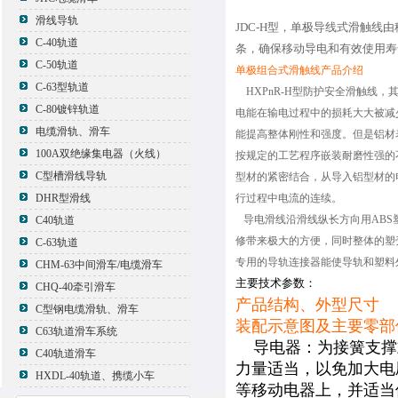
滑线导轨
JDC-H型，单极导线式滑触
C-40轨道
条，确保移动导电和有效使用寿
C-50轨道
单极组合式滑触线产品介绍
C-63型轨道
HXPnR-H型防护安全滑触线，
C-80镀锌轨道
电能在输电过程中的损耗大大被减
电缆滑轨、滑车
能提高整体刚性和强度。但是铝材
100A双绝缘集电器（火线）
按规定的工艺程序嵌装耐磨性强的
C型槽滑线导轨
型材的紧密结合，从导入铝型材的
DHR型滑线
行过程中电流的连续。
导电滑线沿滑线纵长方向用ABS
C40轨道
修带来极大的方便，同时整体的塑
C-63轨道
专用的导轨连接器能使导轨和塑料
CHM-63中间滑车/电缆滑车
主要技术参数：
CHQ-40牵引滑车
产品结构、外型尺寸
C型钢电缆滑轨、滑车
装配示意图及主要零部
C63轨道滑车系统
导电器：为接簧支撑
C40轨道滑车
力量适当，以免加大电
HXDL-40轨道、携缆小车
等移动电器上，并适当