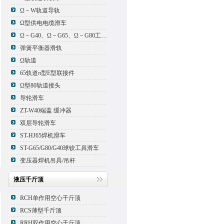
Ω－W轨道导轨
Ω型供电电缆滑车
Ω－G40、Ω－G65、Ω－G80工具滑车
弹簧平衡器滑轨
Ω轨道
65轨道π型E型联接件
Ω型80轨道接头
导轮滑车
ZT-W40端盖 缓冲器
双层导轮滑车
ST-HJ65焊机滑车
ST-G65/G80/G40球铰工具滑车
变压器焊机吊具/吊杆
液压千斤顶
RCH单作用空心千斤顶
RCS薄型千斤顶
RRH双作用空心千斤顶