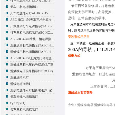
行车电源指示灯LED-A LED-B LED-C
节假日设备整修期，将导电器
天车三相电源指示灯
向滚轮变形严重时，亦需更换，
天车电源指示灯AL-HCX-150
是唯一正常会磨损的零件。
ABC-HCX-150天车三相电源指示灯出厂价格
用户在选用本滑线装置时应考虑同
厂家直销行车电源指示灯ABC-HCX-150
时，应考虑用电设备的容量与导电
行车三相电源指示灯ABC-HCX-150
安装形式示意图
ABC-HCX-50-滑线三相电源指示灯厂家
注：本装置一般采用正装、侧装
滑触线四相电源指示灯ABC-HCX-100/4
300A
的导轨，
L
1L
2L
3P
滑触线三相电源指示灯ABC-HCX-100
供电方式
ABC-HCX-150上海龙门吊电源指示灯
滑触线三相电压信号指示灯厂家
对于有严重腐蚀气体
滑触线电压信号指示灯环保工程
滑触线使用场所，如进行基建
滑触线指示灯
滑线电源指示灯
正常保养时，工作
滑线电源指示灯报价/参数/厂家
滑触线主要零部件
天车滑线电源指示灯
行车指示灯
专业：滑线 集电器 滑触线集电器 
天车三相电源指示灯