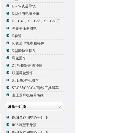
Ω－W轨道导轨
Ω型供电电缆滑车
Ω－G40、Ω－G65、Ω－G80工具滑车
弹簧平衡器滑轨
Ω轨道
65轨道π型E型联接件
Ω型80轨道接头
导轮滑车
ZT-W40端盖 缓冲器
双层导轮滑车
ST-HJ65焊机滑车
ST-G65/G80/G40球铰工具滑车
变压器焊机吊具/吊杆
液压千斤顶
RCH单作用空心千斤顶
RCS薄型千斤顶
RRH双作用空心千斤顶