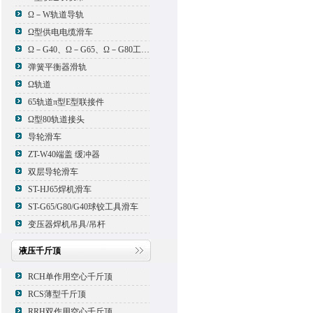
Ω－W轨道导轨
Ω型供电电缆滑车
Ω－G40、Ω－G65、Ω－G80工具滑车
弹簧平衡器滑轨
Ω轨道
65轨道π型E型联接件
Ω型80轨道接头
导轮滑车
ZT-W40端盖 缓冲器
双层导轮滑车
ST-HJ65焊机滑车
ST-G65/G80/G40球铰工具滑车
变压器焊机吊具/吊杆
液压千斤顶
RCH单作用空心千斤顶
RCS薄型千斤顶
RRH双作用空心千斤顶