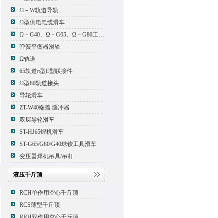
Ω－W轨道导轨
Ω型供电电缆滑车
Ω－G40、Ω－G65、Ω－G80工具滑车
弹簧平衡器滑轨
Ω轨道
65轨道π型E型联接件
Ω型80轨道接头
导轮滑车
ZT-W40端盖 缓冲器
双层导轮滑车
ST-HJ65焊机滑车
ST-G65/G80/G40球铰工具滑车
变压器焊机吊具/吊杆
液压千斤顶
RCH单作用空心千斤顶
RCS薄型千斤顶
RRH双作用空心千斤顶