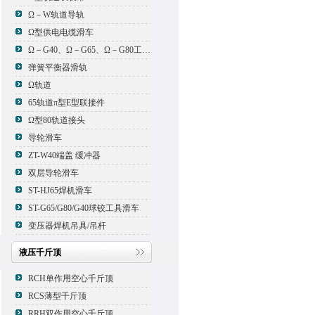
Ω－W轨道导轨
Ω型供电电缆滑车
Ω－G40、Ω－G65、Ω－G80工具滑车
弹簧平衡器滑轨
Ω轨道
65轨道π型E型联接件
Ω型80轨道接头
导轮滑车
ZT-W40端盖 缓冲器
双层导轮滑车
ST-HJ65焊机滑车
ST-G65/G80/G40球铰工具滑车
变压器焊机吊具/吊杆
液压千斤顶
RCH单作用空心千斤顶
RCS薄型千斤顶
RRH双作用空心千斤顶