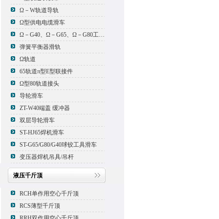
Ω－W轨道导轨
Ω型供电电缆滑车
Ω－G40、Ω－G65、Ω－G80工具滑车
弹簧平衡器滑轨
Ω轨道
65轨道π型E型联接件
Ω型80轨道接头
导轮滑车
ZT-W40端盖 缓冲器
双层导轮滑车
ST-HJ65焊机滑车
ST-G65/G80/G40球铰工具滑车
变压器焊机吊具/吊杆
液压千斤顶
RCH单作用空心千斤顶
RCS薄型千斤顶
RRH双作用空心千斤顶